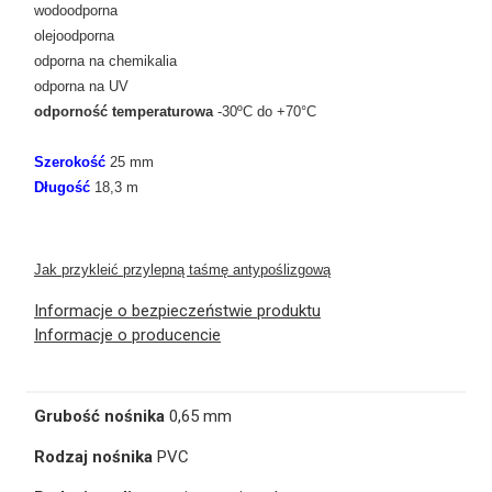
wodoodporna
olejoodporna
odporna na chemikalia
odporna na UV
odporność temperaturowa
-30ºC do +70°C
Szerokość
25 mm
Długość
18,3 m
Jak przykleić przylepną taśmę antypoślizgową
Informacje o bezpieczeństwie produktu
Informacje o producencie
Grubość nośnika
0,65 mm
Rodzaj nośnika
PVC